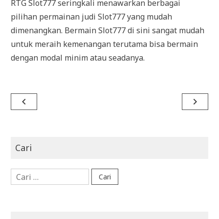
RTG Slot777 seringkali menawarkan berbagai
pilihan permainan judi Slot777 yang mudah
dimenangkan. Bermain Slot777 di sini sangat mudah
untuk meraih kemenangan terutama bisa bermain
dengan modal minim atau seadanya.
Navigasi
navigate_before
navigate_next
pos
Cari
Cari
untuk: