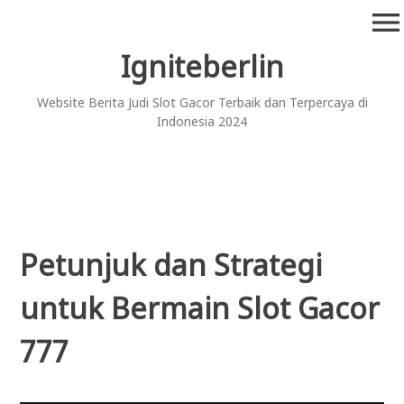
Skip
menu
to
content
Igniteberlin
Website Berita Judi Slot Gacor Terbaik dan Terpercaya di
Indonesia 2024
Petunjuk dan Strategi
untuk Bermain Slot Gacor
777