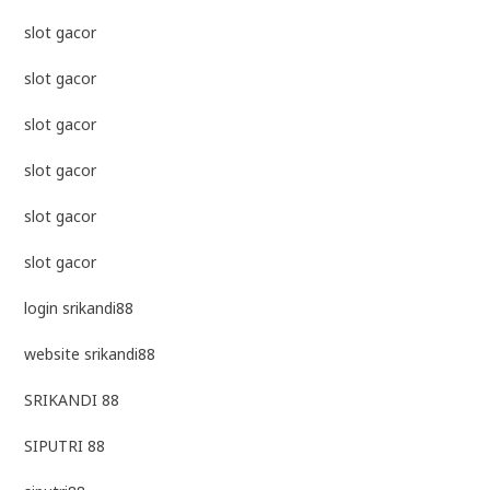
slot gacor
slot gacor
slot gacor
slot gacor
slot gacor
slot gacor
login srikandi88
website srikandi88
SRIKANDI 88
SIPUTRI 88